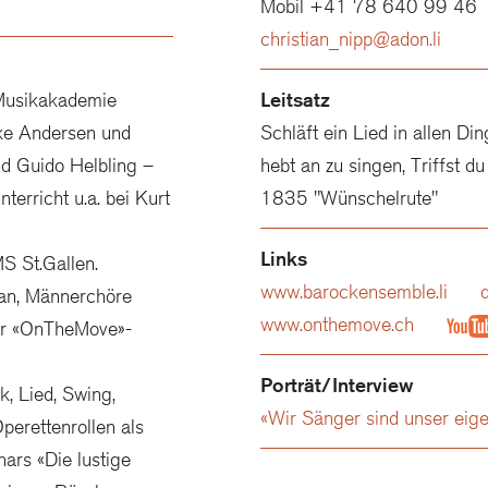
Mobil +41 78 640 99 46
christian_nipp@adon.li
 Musikakademie
Leitsatz
ike Andersen und
Schläft ein Lied in allen Di
d Guido Helbling –
hebt an zu singen, Triffst 
erricht u.a. bei Kurt
1835 "Wünschelrute"
Links
S St.Gallen.
www.barockensemble.li
d
aan, Männerchöre
www.onthemove.ch
or «OnTheMove»-
Porträt/Interview
k, Lied, Swing,
«Wir Sänger sind unser eige
perettenrollen als
hars «Die lustige