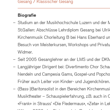
Gesang / Klassischer Gesang
Biografie
Studium an der Musikhochschule Luzern und der
St.Gallen: Abschlüsse Lehrdiplom Gesang bei Ulr
Kirchenmusik Chorleitung B bei Hans Eberhard un
Besuch von Meisterkursen, Workshops und Privatunt
Widmer.
Seit 2005 Gesanglehrer an der LMS und der DKM
Langjähriger Dirigent bei: Divertimento Chor Sch
Nendeln und Campesia Gams, Gospel-und Popch
Früher auch Leiter von Kinder- und Jugendchören.
(Bass-)Baritonsolist in den Bereichen Kirchenmusi
Musiktheater – Schauspielerfahrung, z.B. auch in O
«Frank» in Strauss’ «Die Fledermaus», «Zeta» in Le