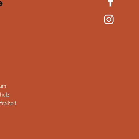
e
sum
hutz
freiheit