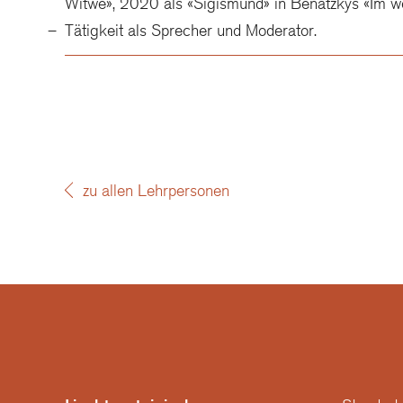
Witwe», 2020 als «Sigismund» in Benatzkys «Im we
Tätigkeit als Sprecher und Moderator.
zu allen Lehrpersonen