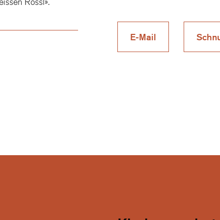
issen Rössl».
E-Mail
Schnu