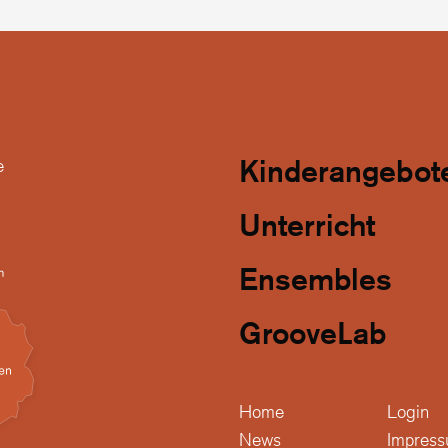
Kinderangebot
e
Unterricht
Ensembles
GrooveLab
Home
Login
News
Impres