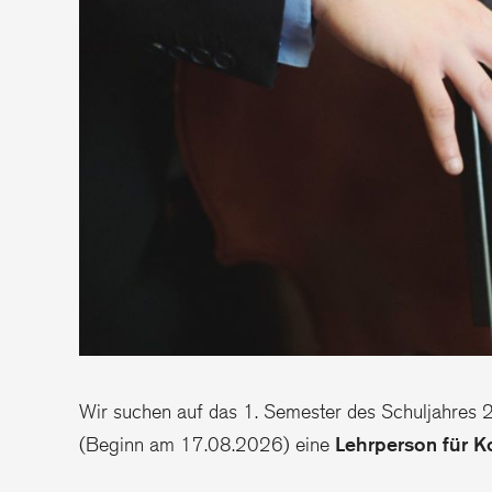
Wir suchen auf das 1. Semester des Schuljahr
(Beginn am 17.08.2026) eine
Lehrperson für K