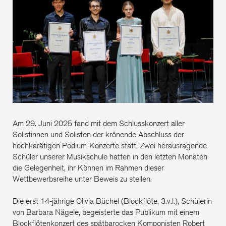
uns
Mus
beg
ihr
Am 29. Juni 2025 fand mit dem Schlusskonzert aller
Solistinnen und Solisten der krönende Abschluss der
hochkarätigen Podium-Konzerte statt. Zwei herausragende
Schüler unserer Musikschule hatten in den letzten Monaten
die Gelegenheit, ihr Können im Rahmen dieser
Wettbewerbsreihe unter Beweis zu stellen.
Die erst 14-jährige Olivia Büchel (Blockflöte, 3.v.l.), Schülerin
von Barbara Nägele, begeisterte das Publikum mit einem
Blockflötenkonzert des spätbarocken Komponisten Robert