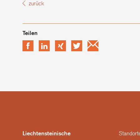
zurück
Facebook
LinkedIn
xing
Twitter
Email
Liechtensteinische
Standort