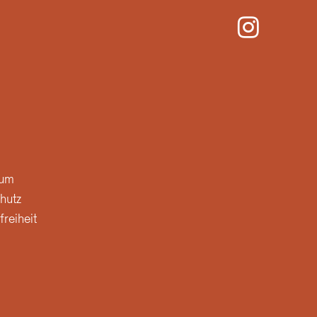
sum
hutz
freiheit