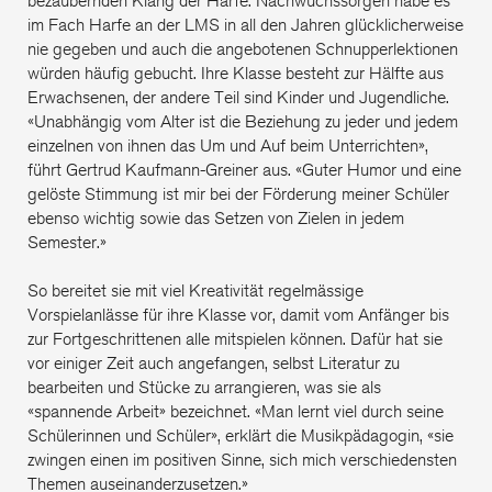
bezaubernden Klang der Harfe. Nachwuchssorgen habe es
im Fach Harfe an der LMS in all den Jahren glücklicherweise
nie gegeben und auch die angebotenen Schnupperlektionen
würden häufig gebucht. Ihre Klasse besteht zur Hälfte aus
Erwachsenen, der andere Teil sind Kinder und Jugendliche.
«Unabhängig vom Alter ist die Beziehung zu jeder und jedem
einzelnen von ihnen das Um und Auf beim Unterrichten»,
führt Gertrud Kaufmann-Greiner aus. «Guter Humor und eine
gelöste Stimmung ist mir bei der Förderung meiner Schüler
ebenso wichtig sowie das Setzen von Zielen in jedem
Semester.»
So bereitet sie mit viel Kreativität regelmässige
Vorspielanlässe für ihre Klasse vor, damit vom Anfänger bis
zur Fortgeschrittenen alle mitspielen können. Dafür hat sie
vor einiger Zeit auch angefangen, selbst Literatur zu
bearbeiten und Stücke zu arrangieren, was sie als
«spannende Arbeit» bezeichnet. «Man lernt viel durch seine
Schülerinnen und Schüler», erklärt die Musikpädagogin, «sie
zwingen einen im positiven Sinne, sich mich verschiedensten
Themen auseinanderzusetzen.»