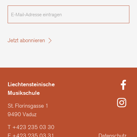
E-
Mail-
Adresse
eintragen
Jetzt abonnieren
Liechtensteinische
Musikschule
St. Florinsgasse 1
9490 Vaduz
T +423 235 03 30
F +423 235 03 31
Datenschutz