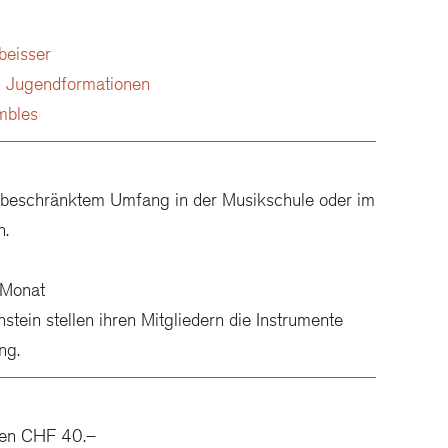
beisser
n Jugendformationen
mbles
n beschränktem Umfang in der Musikschule oder im
n.
 Monat
stein stellen ihren Mitgliedern die Instrumente
ng.
ten CHF 40.–