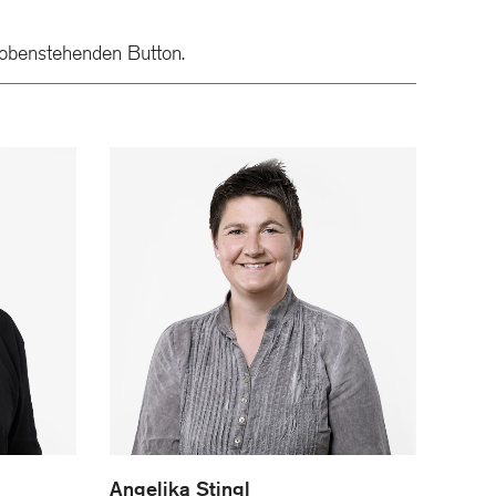
obenstehenden Button.
Angelika Stingl
Angelika Stingl