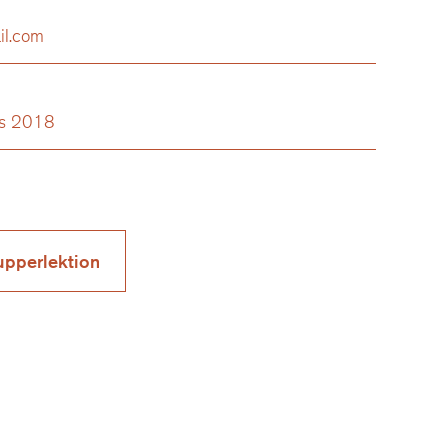
il.com
us 2018
pperlektion